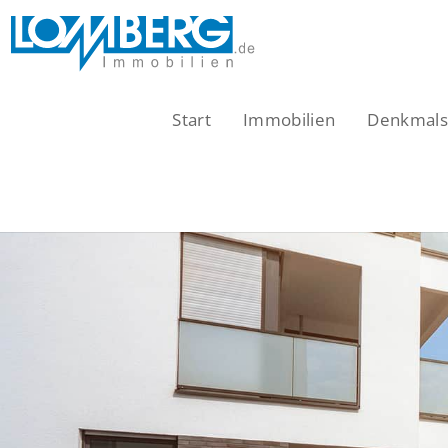
Zum
Inhalt
springen
Start
Immobilien
Denkmalsc