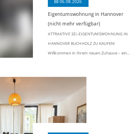
06.08.2026
Eigentumswohnung in Hannover
(nicht mehr verfügbar)
ATTRAKTIVE 3Zi.-EIGENTUMSWOHNUNG IN
HANNOVER BUCHHOLZ ZU KAUFEN!
Willkommen in Ihrem neuen Zuhause – einer
liebevoll gepflegten 3-Zimmer-Wohnung, die
sofort das Gefühl von Ankommen
vermittelt. Der helle Flur mit Einbauspots
empfängt Sie herzlich und macht Lust auf
mehr. Das großzügige Wohnzimmer
begeistert mit einem breiten Fenster, viel
Tageslicht und Blick ins satte Grün der
Bäume – […]