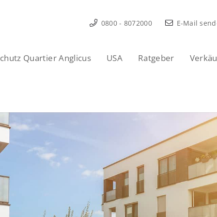
0800 - 8072000
E-Mail sen
hutz Quartier Anglicus
USA
Ratgeber
Verkäu