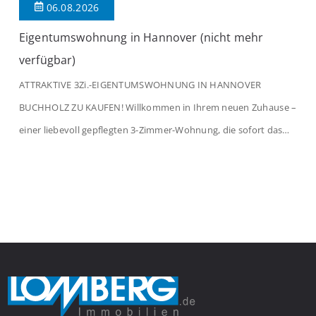
06.08.2026
Eigentumswohnung in Hannover (nicht mehr
verfügbar)
ATTRAKTIVE 3Zi.-EIGENTUMSWOHNUNG IN HANNOVER
BUCHHOLZ ZU KAUFEN! Willkommen in Ihrem neuen Zuhause –
einer liebevoll gepflegten 3-Zimmer-Wohnung, die sofort das
Gefühl von Ankommen vermittelt. Der helle Flur mit
Einbauspots empfängt Sie herzlich und macht Lust auf mehr.
Das großzügige Wohnzimmer begeistert mit einem breiten
Fenster, viel Tageslicht und Blick ins satte Grün der Bäume – […]