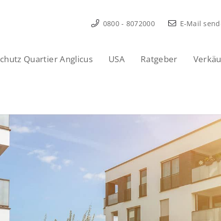
0800 - 8072000
E-Mail sen
hutz Quartier Anglicus
USA
Ratgeber
Verkäu