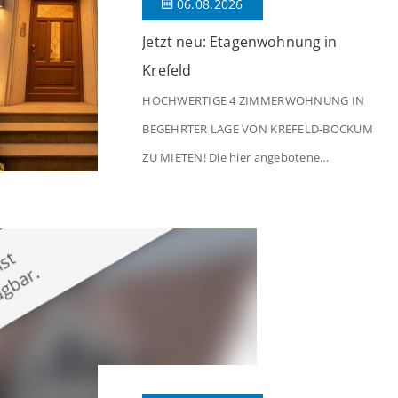
06.08.2026
Jetzt neu: Etagenwohnung in
Krefeld
HOCHWERTIGE 4 ZIMMERWOHNUNG IN
BEGEHRTER LAGE VON KREFELD-BOCKUM
ZU MIETEN! Die hier angebotene
Obergeschosswohnung befindet sich in
einem äußerst gepflegten Mehrfamilienhaus
in begehrter Wohnlage von Krefeld-Bockum.
Mit einer Wohnfläche von ca. 114 m²
überzeugt die Immobilie durch einen
durchdachten Grundriss, großzügige Räume
und eine hochwertige Ausstattung, die
modernen Wohnkomfort mit einem