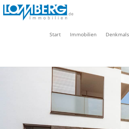
Zum
Inhalt
springen
Start
Immobilien
Denkmalsc