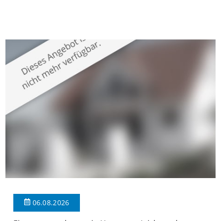
gepflegten Mehrfamilienhaus in begehrter Wohnlage von
Krefeld-Bockum. Mit einer Wohnfläche von ca. 114 m²
überzeugt die Immobilie durch einen durchdachten Grundriss,
großzügige Räume und eine hochwertige Ausstattung, die
modernen Wohnkomfort mit einem stilvollen Ambiente
verbindet. Der […]
06.08.2026