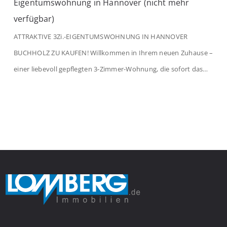
Eigentumswohnung in Hannover (nicht mehr
verfügbar)
ATTRAKTIVE 3Zi.-EIGENTUMSWOHNUNG IN HANNOVER
BUCHHOLZ ZU KAUFEN! Willkommen in Ihrem neuen Zuhause –
einer liebevoll gepflegten 3-Zimmer-Wohnung, die sofort das
Gefühl von Ankommen vermittelt. Der helle Flur mit
Einbauspots empfängt Sie herzlich und macht Lust auf mehr.
Das großzügige Wohnzimmer begeistert mit einem breiten
Fenster, viel Tageslicht und Blick ins satte Grün der Bäume – […]