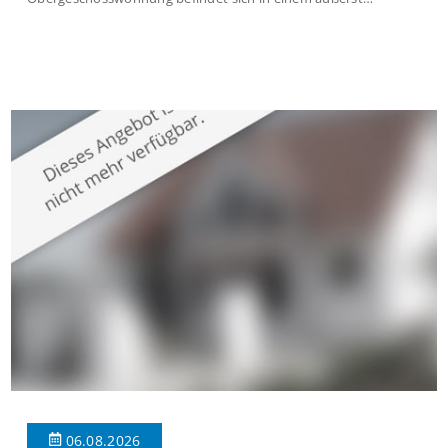
gepflegten Mehrfamilienhaus in begehrter Wohnlage von
Krefeld-Bockum. Mit einer Wohnfläche von ca. 114 m²
überzeugt die Immobilie durch einen durchdachten Grundriss,
großzügige Räume und eine hochwertige Ausstattung, die
modernen Wohnkomfort mit einem stilvollen Ambiente
verbindet. Der […]
06.08.2026