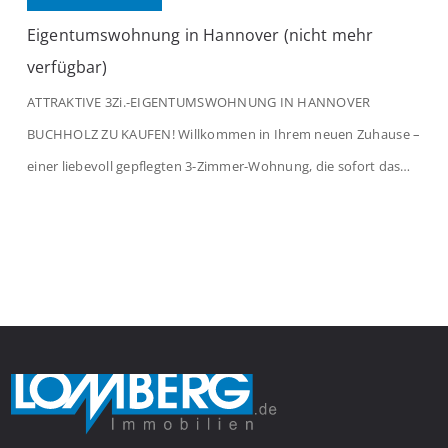
Eigentumswohnung in Hannover (nicht mehr
verfügbar)
ATTRAKTIVE 3Zi.-EIGENTUMSWOHNUNG IN HANNOVER
BUCHHOLZ ZU KAUFEN! Willkommen in Ihrem neuen Zuhause –
einer liebevoll gepflegten 3-Zimmer-Wohnung, die sofort das
Gefühl von Ankommen vermittelt. Der helle Flur mit
Einbauspots empfängt Sie herzlich und macht Lust auf mehr.
Das großzügige Wohnzimmer begeistert mit einem breiten
Fenster, viel Tageslicht und Blick ins satte Grün der Bäume – […]