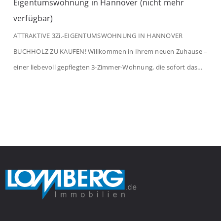
Eigentumswohnung in Hannover (nicht mehr
verfügbar)
ATTRAKTIVE 3Zi.-EIGENTUMSWOHNUNG IN HANNOVER
BUCHHOLZ ZU KAUFEN! Willkommen in Ihrem neuen Zuhause –
einer liebevoll gepflegten 3-Zimmer-Wohnung, die sofort das
Gefühl von Ankommen vermittelt. Der helle Flur mit
Einbauspots empfängt Sie herzlich und macht Lust auf mehr.
Das großzügige Wohnzimmer begeistert mit einem breiten
Fenster, viel Tageslicht und Blick ins satte Grün der Bäume – […]