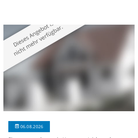
gepflegten Mehrfamilienhaus in begehrter Wohnlage von
Krefeld-Bockum. Mit einer Wohnfläche von ca. 114 m²
überzeugt die Immobilie durch einen durchdachten Grundriss,
großzügige Räume und eine hochwertige Ausstattung, die
modernen Wohnkomfort mit einem stilvollen Ambiente
verbindet. Der […]
06.08.2026