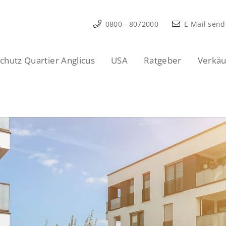
0800 - 8072000
E-Mail sen
hutz Quartier Anglicus
USA
Ratgeber
Verkäu