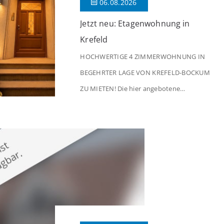
06.08.2026
Jetzt neu: Etagenwohnung in
Krefeld
HOCHWERTIGE 4 ZIMMERWOHNUNG IN
BEGEHRTER LAGE VON KREFELD-BOCKUM
ZU MIETEN! Die hier angebotene
Obergeschosswohnung befindet sich in
einem äußerst gepflegten Mehrfamilienhaus
in begehrter Wohnlage von Krefeld-Bockum.
Mit einer Wohnfläche von ca. 114 m²
überzeugt die Immobilie durch einen
durchdachten Grundriss, großzügige Räume
und eine hochwertige Ausstattung, die
modernen Wohnkomfort mit einem