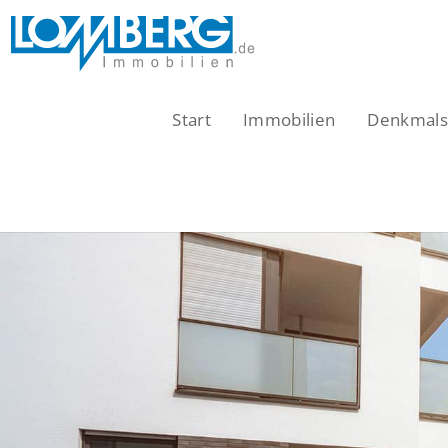
Zum
Inhalt
springen
Start
Immobilien
Denkmalsc