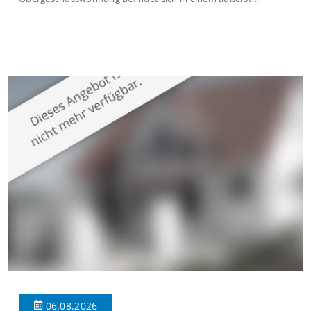
gepflegten Mehrfamilienhaus in begehrter Wohnlage von
Krefeld-Bockum. Mit einer Wohnfläche von ca. 114 m²
überzeugt die Immobilie durch einen durchdachten Grundriss,
großzügige Räume und eine hochwertige Ausstattung, die
modernen Wohnkomfort mit einem stilvollen Ambiente
verbindet. Der […]
06.08.2026