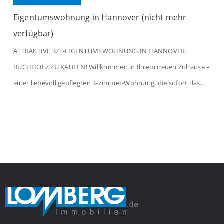
Eigentumswohnung in Hannover (nicht mehr
verfügbar)
ATTRAKTIVE 3Zi.-EIGENTUMSWOHNUNG IN HANNOVER
BUCHHOLZ ZU KAUFEN! Willkommen in Ihrem neuen Zuhause –
einer liebevoll gepflegten 3-Zimmer-Wohnung, die sofort das
Gefühl von Ankommen vermittelt. Der helle Flur mit
Einbauspots empfängt Sie herzlich und macht Lust auf mehr.
Das großzügige Wohnzimmer begeistert mit einem breiten
Fenster, viel Tageslicht und Blick ins satte Grün der Bäume – […]