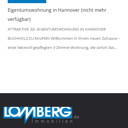
Eigentumswohnung in Hannover (nicht mehr
verfügbar)
ATTRAKTIVE 3Zi.-EIGENTUMSWOHNUNG IN HANNOVER
BUCHHOLZ ZU KAUFEN! Willkommen in Ihrem neuen Zuhause –
einer liebevoll gepflegten 3-Zimmer-Wohnung, die sofort das
Gefühl von Ankommen vermittelt. Der helle Flur mit
Einbauspots empfängt Sie herzlich und macht Lust auf mehr.
Das großzügige Wohnzimmer begeistert mit einem breiten
Fenster, viel Tageslicht und Blick ins satte Grün der Bäume – […]