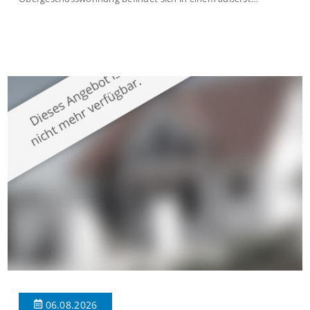
gepflegten Mehrfamilienhaus in begehrter Wohnlage von
Krefeld-Bockum. Mit einer Wohnfläche von ca. 114 m²
überzeugt die Immobilie durch einen durchdachten Grundriss,
großzügige Räume und eine hochwertige Ausstattung, die
modernen Wohnkomfort mit einem stilvollen Ambiente
verbindet. Der […]
06.08.2026