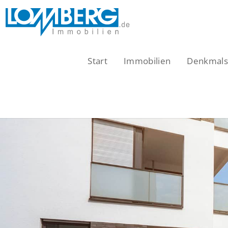
Zum
Inhalt
springen
Start
Immobilien
Denkmalsc