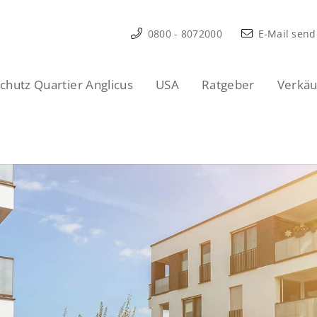
0800 - 8072000
E-Mail sen
hutz Quartier Anglicus
USA
Ratgeber
Verkäu