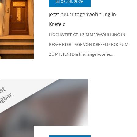
06.08.2026
Jetzt neu: Etagenwohnung in
Krefeld
HOCHWERTIGE 4 ZIMMERWOHNUNG IN
BEGEHRTER LAGE VON KREFELD-BOCKUM
ZU MIETEN! Die hier angebotene
Obergeschosswohnung befindet sich in
einem äußerst gepflegten Mehrfamilienhaus
in begehrter Wohnlage von Krefeld-Bockum.
Mit einer Wohnfläche von ca. 114 m²
überzeugt die Immobilie durch einen
durchdachten Grundriss, großzügige Räume
und eine hochwertige Ausstattung, die
modernen Wohnkomfort mit einem