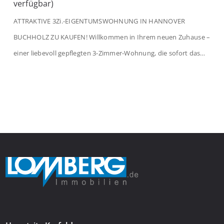
verfügbar)
ATTRAKTIVE 3Zi.-EIGENTUMSWOHNUNG IN HANNOVER
BUCHHOLZ ZU KAUFEN! Willkommen in Ihrem neuen Zuhause –
einer liebevoll gepflegten 3-Zimmer-Wohnung, die sofort das
Gefühl von Ankommen vermittelt. Der helle Flur mit
Einbauspots empfängt Sie herzlich und macht Lust auf mehr.
Das großzügige Wohnzimmer begeistert mit einem breiten
Fenster, viel Tageslicht und Blick ins satte Grün der Bäume – […]