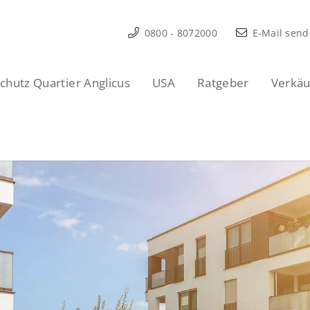
0800 - 8072000
E-Mail sen
hutz Quartier Anglicus
USA
Ratgeber
Verkäu