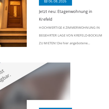
06.08.2026
Jetzt neu: Etagenwohnung in
Krefeld
HOCHWERTIGE 4 ZIMMERWOHNUNG IN
BEGEHRTER LAGE VON KREFELD-BOCKUM
ZU MIETEN! Die hier angebotene
Obergeschosswohnung befindet sich in
einem äußerst gepflegten Mehrfamilienhaus
in begehrter Wohnlage von Krefeld-Bockum.
Mit einer Wohnfläche von ca. 114 m²
überzeugt die Immobilie durch einen
durchdachten Grundriss, großzügige Räume
und eine hochwertige Ausstattung, die
modernen Wohnkomfort mit einem