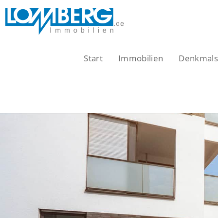
Zum
Inhalt
springen
Start
Immobilien
Denkmalsc