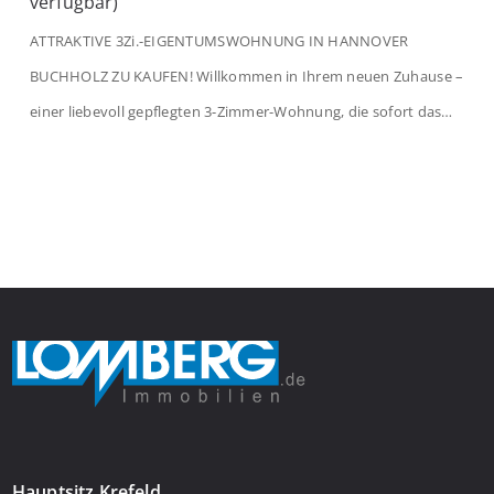
verfügbar)
ATTRAKTIVE 3Zi.-EIGENTUMSWOHNUNG IN HANNOVER
BUCHHOLZ ZU KAUFEN! Willkommen in Ihrem neuen Zuhause –
einer liebevoll gepflegten 3-Zimmer-Wohnung, die sofort das
Gefühl von Ankommen vermittelt. Der helle Flur mit
Einbauspots empfängt Sie herzlich und macht Lust auf mehr.
Das großzügige Wohnzimmer begeistert mit einem breiten
Fenster, viel Tageslicht und Blick ins satte Grün der Bäume – […]
Hauptsitz Krefeld