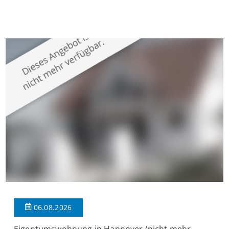
Krefeld-Bockum. Mit einer Wohnfläche von ca. 114 m²
überzeugt die Immobilie durch einen durchdachten Grundriss,
großzügige Räume und eine hochwertige Ausstattung, die
modernen Wohnkomfort mit einem stilvollen Ambiente
verbindet. Der […]
06.08.2026