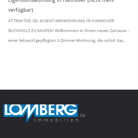
Eigentumswohnung in Hannover (nicht mehr
verfügbar)
ATTRAKTIVE 3Zi.-EIGENTUMSWOHNUNG IN HANNOVER
BUCHHOLZ ZU KAUFEN! Willkommen in Ihrem neuen Zuhause –
einer liebevoll gepflegten 3-Zimmer-Wohnung, die sofort das
Gefühl von Ankommen vermittelt. Der helle Flur mit
Einbauspots empfängt Sie herzlich und macht Lust auf mehr.
Das großzügige Wohnzimmer begeistert mit einem breiten
Fenster, viel Tageslicht und Blick ins satte Grün der Bäume – […]