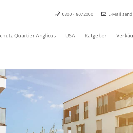
0800 - 8072000
E-Mail sen
hutz Quartier Anglicus
USA
Ratgeber
Verkäu