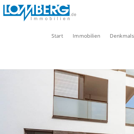
Zum
Inhalt
springen
Start
Immobilien
Denkmalsc