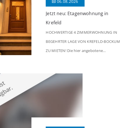
06.08.2026
Jetzt neu: Etagenwohnung in
Krefeld
HOCHWERTIGE 4 ZIMMERWOHNUNG IN
BEGEHRTER LAGE VON KREFELD-BOCKUM
ZU MIETEN! Die hier angebotene
Obergeschosswohnung befindet sich in
einem äußerst gepflegten Mehrfamilienhaus
in begehrter Wohnlage von Krefeld-Bockum.
Mit einer Wohnfläche von ca. 114 m²
überzeugt die Immobilie durch einen
durchdachten Grundriss, großzügige Räume
und eine hochwertige Ausstattung, die
modernen Wohnkomfort mit einem