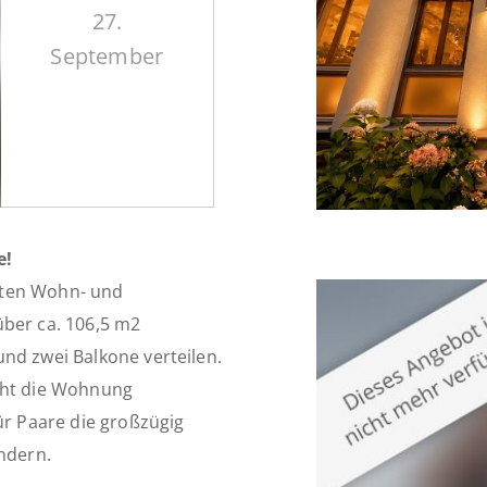
27.
September
e!
gten Wohn- und
über ca. 106,5 m2
nd zwei Balkone verteilen.
acht die Wohnung
ür Paare die großzügig
indern.