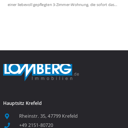
einer liebevoll gepflegten 3-Zimmer-Wohnung, die sofort das
Gefühl von Ankommen vermittelt. Der helle Flur mit
Einbauspots empfängt Sie herzlich und macht Lust auf mehr.
Das großzügige Wohnzimmer begeistert mit einem breiten
Fenster, viel Tageslicht und Blick ins satte Grün der Bäume – […]
Hauptsitz Krefeld
Rheinstr. 35, 47799 Krefeld
+49 2151-80720