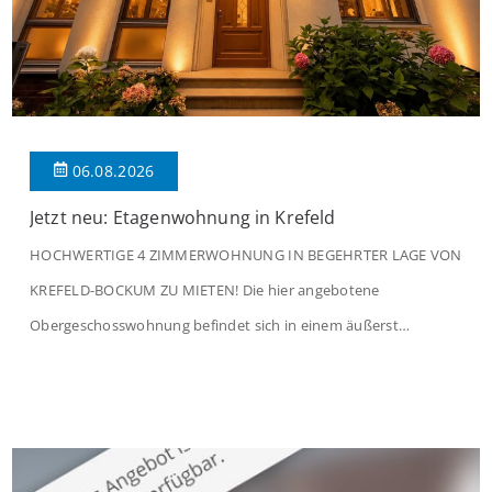
06.08.2026
Jetzt neu: Etagenwohnung in Krefeld
HOCHWERTIGE 4 ZIMMERWOHNUNG IN BEGEHRTER LAGE VON
KREFELD-BOCKUM ZU MIETEN! Die hier angebotene
Obergeschosswohnung befindet sich in einem äußerst
gepflegten Mehrfamilienhaus in begehrter Wohnlage von
Krefeld-Bockum. Mit einer Wohnfläche von ca. 114 m²
überzeugt die Immobilie durch einen durchdachten Grundriss,
großzügige Räume und eine hochwertige Ausstattung, die