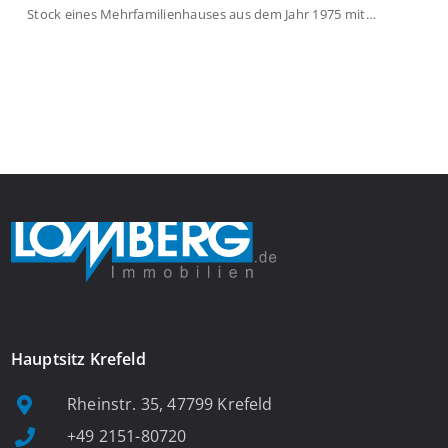
Stock eines Mehrfamilienhauses aus dem Jahr 1975 mit
insgesamt 39 Wohneinheiten. Die Wohnung verfügt über 35 m²
Wohnfläche., welche sich wie folgt aufteilen: Beim Betreten der
Wohnung befinden Sie sich in einer praktischen Diele, welche
ausreichend Platz für eine Garderobe bietet. Von […]
Hauptsitz Krefeld
Rheinstr. 35, 47799 Krefeld
+49 2151-80720