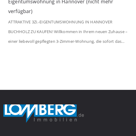
Eigentumswohnung in Hannover (nicht mehr
verfügbar)
ATTRAKTIVE 3Zi.-EIGENTUMSWOHNUNG IN HANNOVER
BUCHHOLZ ZU KAUFEN! Willkommen in Ihrem neuen Zuhause –
einer liebevoll gepflegten 3-Zimmer-Wohnung, die sofort das
Gefühl von Ankommen vermittelt. Der helle Flur mit
Einbauspots empfängt Sie herzlich und macht Lust auf mehr.
Das großzügige Wohnzimmer begeistert mit einem breiten
Fenster, viel Tageslicht und Blick ins satte Grün der Bäume – […]