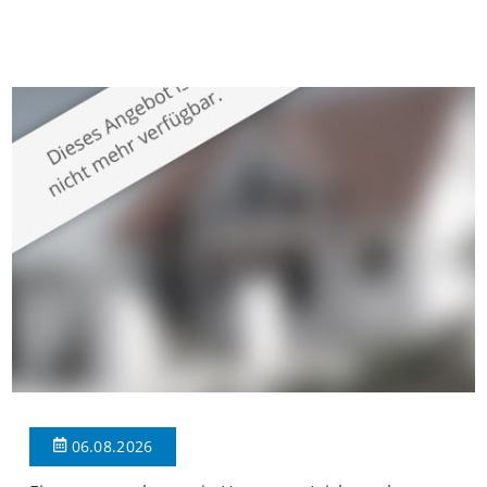
gepflegten Mehrfamilienhaus in begehrter Wohnlage von
Krefeld-Bockum. Mit einer Wohnfläche von ca. 114 m²
überzeugt die Immobilie durch einen durchdachten Grundriss,
großzügige Räume und eine hochwertige Ausstattung, die
modernen Wohnkomfort mit einem stilvollen Ambiente
verbindet. Der […]
06.08.2026