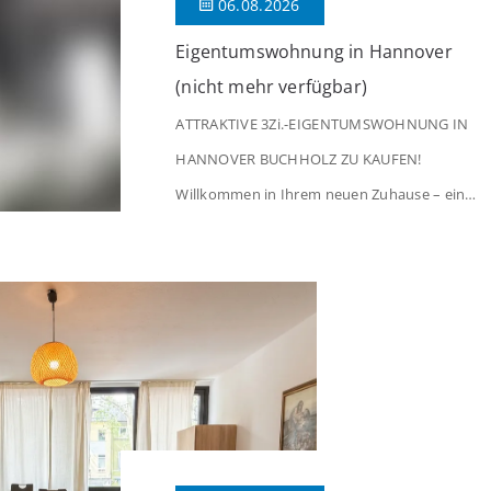
06.08.2026
Eigentumswohnung in Hannover
(nicht mehr verfügbar)
ATTRAKTIVE 3Zi.-EIGENTUMSWOHNUNG IN
HANNOVER BUCHHOLZ ZU KAUFEN!
Willkommen in Ihrem neuen Zuhause – einer
liebevoll gepflegten 3-Zimmer-Wohnung, die
sofort das Gefühl von Ankommen
vermittelt. Der helle Flur mit Einbauspots
empfängt Sie herzlich und macht Lust auf
mehr. Das großzügige Wohnzimmer
begeistert mit einem breiten Fenster, viel
Tageslicht und Blick ins satte Grün der
Bäume – […]