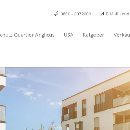
0800 - 8072000
E-Mail sen
hutz Quartier Anglicus
USA
Ratgeber
Verkäu