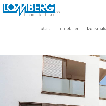
Zum
Inhalt
springen
Start
Immobilien
Denkmalsc