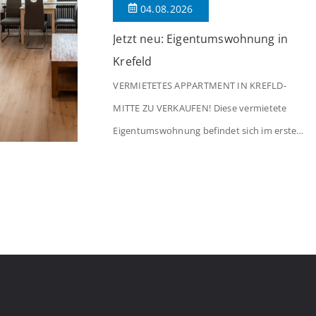
04.08.2026
Jetzt neu: Eigentumswohnung in
Krefeld
VERMIETETES APPARTMENT IN KREFLD-
MITTE ZU VERKAUFEN! Diese vermietete
Eigentumswohnung befindet sich im ersten
Stock eines Mehrfamilienhauses aus dem
Jahr 1975 mit insgesamt 39 Wohneinheiten
und 2 Ladenlokalen. Die Wohnung verfügt
über 34 m² Wohnfläche., welche sich wie
folgt aufteilen: Beim Betreten der Wohnung
befinden Sie sich in einer praktischen Diele,
welche ausreichend Platz für eine […]