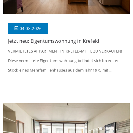
04.08.2026
Jetzt neu: Eigentumswohnung in Krefeld
VERMIETETES APPARTMENT IN KREFLD-MITTE ZU VERKAUFEN!
Diese vermietete Eigentumswohnung befindet sich im ersten
Stock eines Mehrfamilienhauses aus dem Jahr 1975 mit
insgesamt 39 Wohneinheiten und 2 Ladenlokalen. Die
Wohnung verfügt über 34 m² Wohnfläche., welche sich wie folgt
aufteilen: Beim Betreten der Wohnung befinden Sie sich in einer
praktischen Diele, welche ausreichend Platz für eine […]