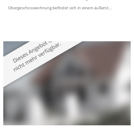
Obergeschosswohnung befindet sich in einem äußerst
gepflegten Mehrfamilienhaus in begehrter Wohnlage von
Krefeld-Bockum. Mit einer Wohnfläche von ca. 114 m²
überzeugt die Immobilie durch einen durchdachten Grundriss,
großzügige Räume und eine hochwertige Ausstattung, die
modernen Wohnkomfort mit einem stilvollen Ambiente
verbindet. Der […]