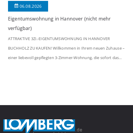
06.08.2026
Eigentumswohnung in Hannover (nicht mehr
verfügbar)
ATTRAKTIVE 3Zi.-EIGENTUMSWOHNUNG IN HANNOVER
BUCHHOLZ ZU KAUFEN! Willkommen in Ihrem neuen Zuhause –
einer liebevoll gepflegten 3-Zimmer-Wohnung, die sofort das
Gefühl von Ankommen vermittelt. Der helle Flur mit
Einbauspots empfängt Sie herzlich und macht Lust auf mehr.
Das großzügige Wohnzimmer begeistert mit einem breiten
Fenster, viel Tageslicht und Blick ins satte Grün der Bäume – […]