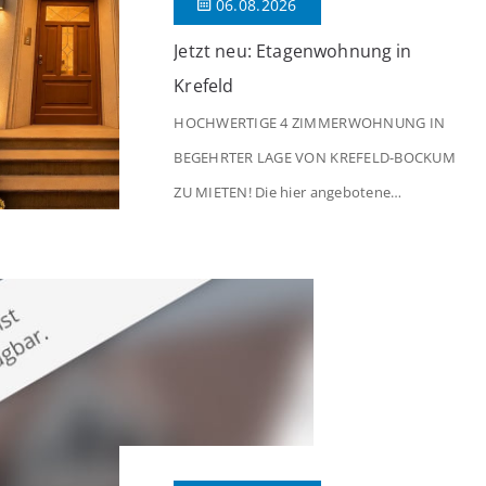
06.08.2026
Jetzt neu: Etagenwohnung in
Krefeld
HOCHWERTIGE 4 ZIMMERWOHNUNG IN
BEGEHRTER LAGE VON KREFELD-BOCKUM
ZU MIETEN! Die hier angebotene
Obergeschosswohnung befindet sich in
einem äußerst gepflegten Mehrfamilienhaus
in begehrter Wohnlage von Krefeld-Bockum.
Mit einer Wohnfläche von ca. 114 m²
überzeugt die Immobilie durch einen
durchdachten Grundriss, großzügige Räume
und eine hochwertige Ausstattung, die
modernen Wohnkomfort mit einem