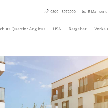
0800 - 8072000
E-Mail sen
hutz Quartier Anglicus
USA
Ratgeber
Verkäu