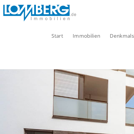
Zum
Inhalt
springen
Start
Immobilien
Denkmalsc