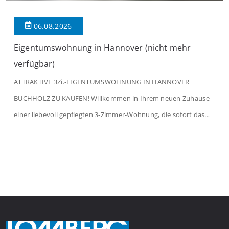
06.08.2026
Eigentumswohnung in Hannover (nicht mehr
verfügbar)
ATTRAKTIVE 3Zi.-EIGENTUMSWOHNUNG IN HANNOVER
BUCHHOLZ ZU KAUFEN! Willkommen in Ihrem neuen Zuhause –
einer liebevoll gepflegten 3-Zimmer-Wohnung, die sofort das
Gefühl von Ankommen vermittelt. Der helle Flur mit
Einbauspots empfängt Sie herzlich und macht Lust auf mehr.
Das großzügige Wohnzimmer begeistert mit einem breiten
Fenster, viel Tageslicht und Blick ins satte Grün der Bäume – […]