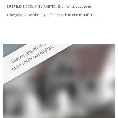
KREFELD-BOCKUM ZU MIETEN! Die hier angebotene
Obergeschosswohnung befindet sich in einem äußerst
gepflegten Mehrfamilienhaus in begehrter Wohnlage von
Krefeld-Bockum. Mit einer Wohnfläche von ca. 114 m²
überzeugt die Immobilie durch einen durchdachten Grundriss,
großzügige Räume und eine hochwertige Ausstattung, die
modernen Wohnkomfort mit einem stilvollen Ambiente
verbindet. Der […]