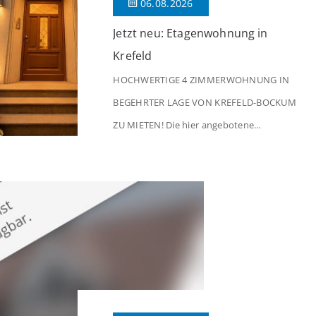
06.08.2026
Jetzt neu: Etagenwohnung in
Krefeld
HOCHWERTIGE 4 ZIMMERWOHNUNG IN
BEGEHRTER LAGE VON KREFELD-BOCKUM
ZU MIETEN! Die hier angebotene
Obergeschosswohnung befindet sich in
einem äußerst gepflegten Mehrfamilienhaus
in begehrter Wohnlage von Krefeld-Bockum.
Mit einer Wohnfläche von ca. 114 m²
überzeugt die Immobilie durch einen
durchdachten Grundriss, großzügige Räume
und eine hochwertige Ausstattung, die
modernen Wohnkomfort mit einem