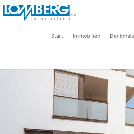
Zum
Inhalt
springen
Start
Immobilien
Denkmalsc