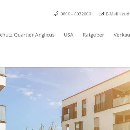
0800 - 8072000
E-Mail sen
hutz Quartier Anglicus
USA
Ratgeber
Verkäu