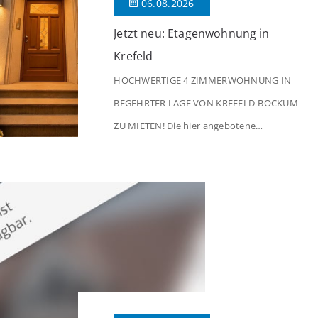
06.08.2026
Jetzt neu: Etagenwohnung in
Krefeld
HOCHWERTIGE 4 ZIMMERWOHNUNG IN
BEGEHRTER LAGE VON KREFELD-BOCKUM
ZU MIETEN! Die hier angebotene
Obergeschosswohnung befindet sich in
einem äußerst gepflegten Mehrfamilienhaus
in begehrter Wohnlage von Krefeld-Bockum.
Mit einer Wohnfläche von ca. 114 m²
überzeugt die Immobilie durch einen
durchdachten Grundriss, großzügige Räume
und eine hochwertige Ausstattung, die
modernen Wohnkomfort mit einem