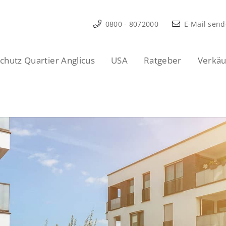
0800 - 8072000
E-Mail sen
hutz Quartier Anglicus
USA
Ratgeber
Verkäu