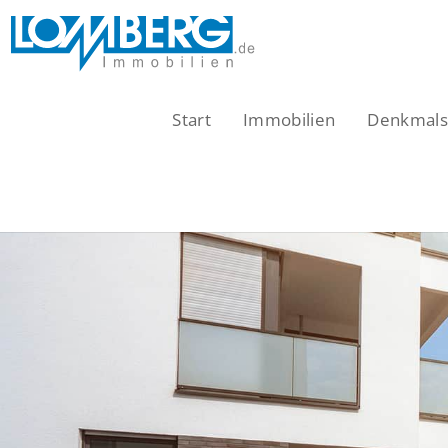
Zum
Inhalt
springen
Start
Immobilien
Denkmalsc