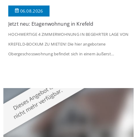
06.08.2026
Jetzt neu: Etagenwohnung in Krefeld
HOCHWERTIGE 4 ZIMMERWOHNUNG IN BEGEHRTER LAGE VON
KREFELD-BOCKUM ZU MIETEN! Die hier angebotene
Obergeschosswohnung befindet sich in einem äußerst
gepflegten Mehrfamilienhaus in begehrter Wohnlage von
Krefeld-Bockum. Mit einer Wohnfläche von ca. 114 m²
überzeugt die Immobilie durch einen durchdachten Grundriss,
großzügige Räume und eine hochwertige Ausstattung, die
modernen Wohnkomfort mit einem stilvollen Ambiente
verbindet. Der […]