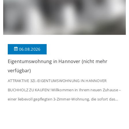
06.08.2026
Eigentumswohnung in Hannover (nicht mehr
verfügbar)
ATTRAKTIVE 3Zi.-EIGENTUMSWOHNUNG IN HANNOVER
BUCHHOLZ ZU KAUFEN! Willkommen in Ihrem neuen Zuhause –
einer liebevoll gepflegten 3-Zimmer-Wohnung, die sofort das
Gefühl von Ankommen vermittelt. Der helle Flur mit
Einbauspots empfängt Sie herzlich und macht Lust auf mehr.
Das großzügige Wohnzimmer begeistert mit einem breiten