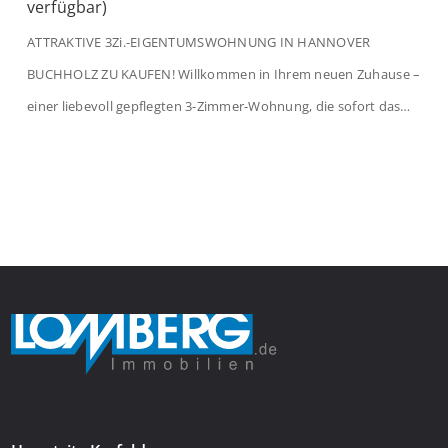
verfügbar)
ATTRAKTIVE 3Zi.-EIGENTUMSWOHNUNG IN HANNOVER
BUCHHOLZ ZU KAUFEN! Willkommen in Ihrem neuen Zuhause –
einer liebevoll gepflegten 3-Zimmer-Wohnung, die sofort das
Gefühl von Ankommen vermittelt. Der helle Flur mit
Einbauspots empfängt Sie herzlich und macht Lust auf mehr.
Das großzügige Wohnzimmer begeistert mit einem breiten
Fenster, viel Tageslicht und Blick ins satte Grün der Bäume – […]