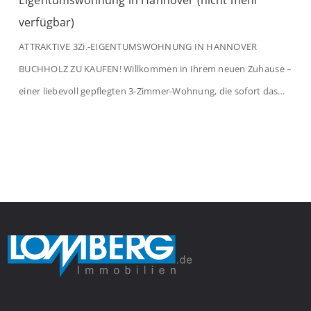
Eigentumswohnung in Hannover (nicht mehr
verfügbar)
ATTRAKTIVE 3Zi.-EIGENTUMSWOHNUNG IN HANNOVER
BUCHHOLZ ZU KAUFEN! Willkommen in Ihrem neuen Zuhause –
einer liebevoll gepflegten 3-Zimmer-Wohnung, die sofort das
Gefühl von Ankommen vermittelt. Der helle Flur mit
Einbauspots empfängt Sie herzlich und macht Lust auf mehr.
Das großzügige Wohnzimmer begeistert mit einem breiten
Fenster, viel Tageslicht und Blick ins satte Grün der Bäume – […]