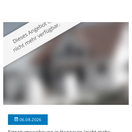
Krefeld-Bockum. Mit einer Wohnfläche von ca. 114 m²
überzeugt die Immobilie durch einen durchdachten Grundriss,
großzügige Räume und eine hochwertige Ausstattung, die
modernen Wohnkomfort mit einem stilvollen Ambiente
verbindet. Der […]
06.08.2026