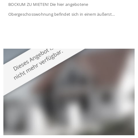
BOCKUM ZU MIETEN! Die hier angebotene
Obergeschosswohnung befindet sich in einem äußerst
gepflegten Mehrfamilienhaus in begehrter Wohnlage von
Krefeld-Bockum. Mit einer Wohnfläche von ca. 114 m²
überzeugt die Immobilie durch einen durchdachten Grundriss,
großzügige Räume und eine hochwertige Ausstattung, die
modernen Wohnkomfort mit einem stilvollen Ambiente
verbindet. Der […]