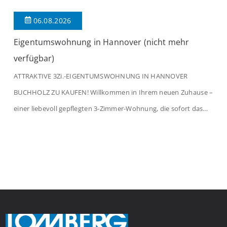
06.08.2026
Eigentumswohnung in Hannover (nicht mehr
verfügbar)
ATTRAKTIVE 3Zi.-EIGENTUMSWOHNUNG IN HANNOVER
BUCHHOLZ ZU KAUFEN! Willkommen in Ihrem neuen Zuhause –
einer liebevoll gepflegten 3-Zimmer-Wohnung, die sofort das
Gefühl von Ankommen vermittelt. Der helle Flur mit
Einbauspots empfängt Sie herzlich und macht Lust auf mehr.
Das großzügige Wohnzimmer begeistert mit einem breiten
Fenster, viel Tageslicht und Blick ins satte Grün der Bäume – […]