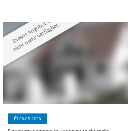
Krefeld-Bockum. Mit einer Wohnfläche von ca. 114 m²
überzeugt die Immobilie durch einen durchdachten Grundriss,
großzügige Räume und eine hochwertige Ausstattung, die
modernen Wohnkomfort mit einem stilvollen Ambiente
verbindet. Der […]
06.08.2026