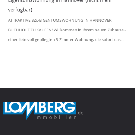
Eigentumswohnung in Hannover (nicht mehr
verfügbar)
ATTRAKTIVE 3Zi.-EIGENTUMSWOHNUNG IN HANNOVER
BUCHHOLZ ZU KAUFEN! Willkommen in Ihrem neuen Zuhause –
einer liebevoll gepflegten 3-Zimmer-Wohnung, die sofort das
Gefühl von Ankommen vermittelt. Der helle Flur mit
Einbauspots empfängt Sie herzlich und macht Lust auf mehr.
Das großzügige Wohnzimmer begeistert mit einem breiten
Fenster, viel Tageslicht und Blick ins satte Grün der Bäume – […]