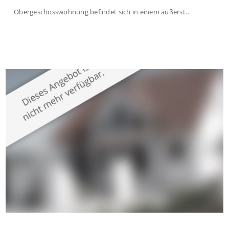
Obergeschosswohnung befindet sich in einem äußerst
gepflegten Mehrfamilienhaus in begehrter Wohnlage von
Krefeld-Bockum. Mit einer Wohnfläche von ca. 114 m²
überzeugt die Immobilie durch einen durchdachten Grundriss,
großzügige Räume und eine hochwertige Ausstattung, die
modernen Wohnkomfort mit einem stilvollen Ambiente
verbindet. Der […]