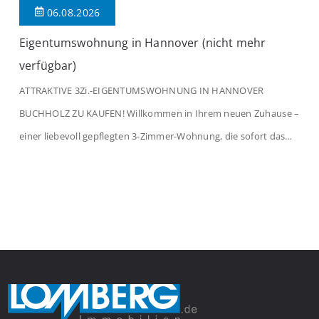
06.08.2026
Eigentumswohnung in Hannover (nicht mehr
verfügbar)
ATTRAKTIVE 3Zi.-EIGENTUMSWOHNUNG IN HANNOVER
BUCHHOLZ ZU KAUFEN! Willkommen in Ihrem neuen Zuhause –
einer liebevoll gepflegten 3-Zimmer-Wohnung, die sofort das
Gefühl von Ankommen vermittelt. Der helle Flur mit
Einbauspots empfängt Sie herzlich und macht Lust auf mehr.
Das großzügige Wohnzimmer begeistert mit einem breiten
Fenster, viel Tageslicht und Blick ins satte Grün der Bäume – […]