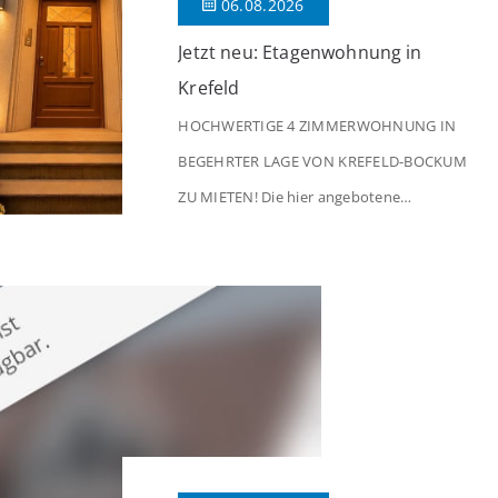
06.08.2026
Jetzt neu: Etagenwohnung in
Krefeld
HOCHWERTIGE 4 ZIMMERWOHNUNG IN
BEGEHRTER LAGE VON KREFELD-BOCKUM
ZU MIETEN! Die hier angebotene
Obergeschosswohnung befindet sich in
einem äußerst gepflegten Mehrfamilienhaus
in begehrter Wohnlage von Krefeld-Bockum.
Mit einer Wohnfläche von ca. 114 m²
überzeugt die Immobilie durch einen
durchdachten Grundriss, großzügige Räume
und eine hochwertige Ausstattung, die
modernen Wohnkomfort mit einem