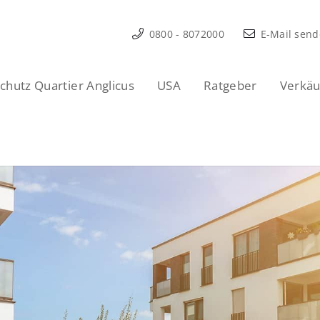
0800 - 8072000
E-Mail sen
hutz Quartier Anglicus
USA
Ratgeber
Verkäu