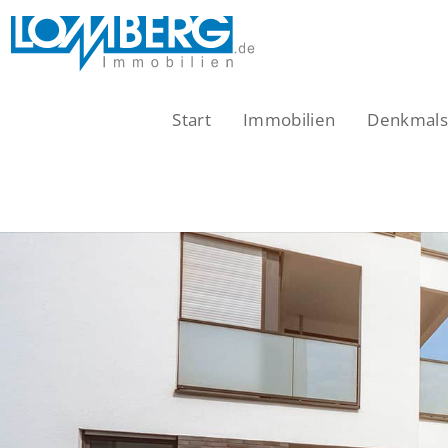
Zum
Inhalt
springen
Start
Immobilien
Denkmalsc