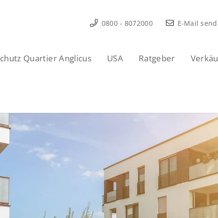
0800 - 8072000
E-Mail sen
hutz Quartier Anglicus
USA
Ratgeber
Verkäu