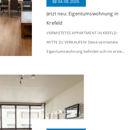
04.08.2026
Jetzt neu: Eigentumswohnung in
Krefeld
VERMIETETES APPARTMENT IN KREFLD-
MITTE ZU VERKAUFEN! Diese vermietete
Eigentumswohnung befindet sich im ersten
Stock eines Mehrfamilienhauses aus dem
Jahr 1975 mit insgesamt 39 Wohneinheiten
und 2 Ladenlokalen. Die Wohnung verfügt
über 34 m² Wohnfläche., welche sich wie
folgt aufteilen: Beim Betreten der Wohnung
befinden Sie sich in einer praktischen Diele,
welche ausreichend Platz für eine […]