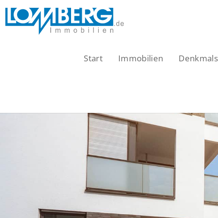
Zum
Inhalt
springen
Start
Immobilien
Denkmalsc