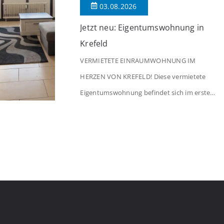
03.08.2026
Jetzt neu: Eigentumswohnung in
Krefeld
VERMIETETE EINRAUMWOHNUNG IM
HERZEN VON KREFELD! Diese vermietete
Eigentumswohnung befindet sich im ersten
Stock eines Mehrfamilienhauses aus dem
Jahr 1975 mit insgesamt 39 Wohneinheiten.
Die Wohnung verfügt über 35 m²
Wohnfläche., welche sich wie folgt aufteilen:
Beim Betreten der Wohnung befinden Sie
sich in einer praktischen Diele, welche
ausreichend Platz für eine Garderobe bietet.
Von […]