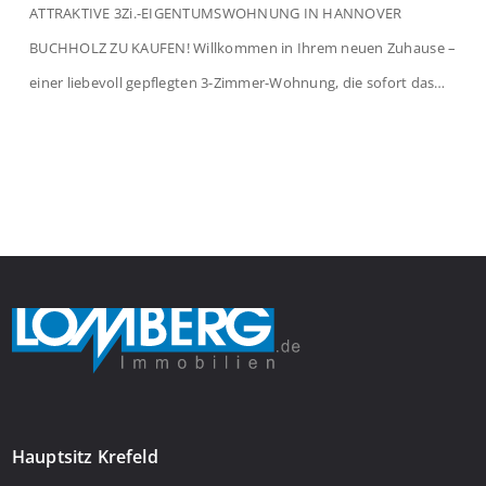
ATTRAKTIVE 3Zi.-EIGENTUMSWOHNUNG IN HANNOVER
BUCHHOLZ ZU KAUFEN! Willkommen in Ihrem neuen Zuhause –
einer liebevoll gepflegten 3-Zimmer-Wohnung, die sofort das
Gefühl von Ankommen vermittelt. Der helle Flur mit
Einbauspots empfängt Sie herzlich und macht Lust auf mehr.
Das großzügige Wohnzimmer begeistert mit einem breiten
Fenster, viel Tageslicht und Blick ins satte Grün der Bäume – […]
Hauptsitz Krefeld