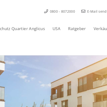
0800 - 8072000
E-Mail sen
hutz Quartier Anglicus
USA
Ratgeber
Verkäu