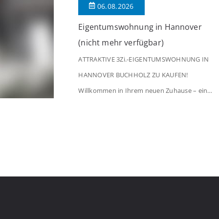
06.08.2026
[…]
Eigentumswohnung in Hannover
(nicht mehr verfügbar)
ATTRAKTIVE 3Zi.-EIGENTUMSWOHNUNG IN
HANNOVER BUCHHOLZ ZU KAUFEN!
Willkommen in Ihrem neuen Zuhause – einer
liebevoll gepflegten 3-Zimmer-Wohnung, die
sofort das Gefühl von Ankommen
vermittelt. Der helle Flur mit Einbauspots
empfängt Sie herzlich und macht Lust auf
mehr. Das großzügige Wohnzimmer
begeistert mit einem breiten Fenster, viel
Tageslicht und Blick ins satte Grün der
Bäume – […]