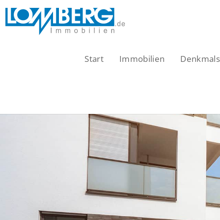
Zum
Inhalt
springen
Start
Immobilien
Denkmalsc