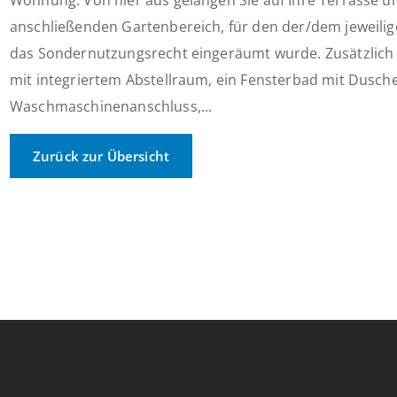
Wohnung. Von hier aus gelangen Sie auf Ihre Terrasse 
anschließenden Gartenbereich, für den der/dem jeweil
das Sondernutzungsrecht eingeräumt wurde. Zusätzlich
mit integriertem Abstellraum, ein Fensterbad mit Dusch
Waschmaschinenanschluss,...
Zurück zur Übersicht