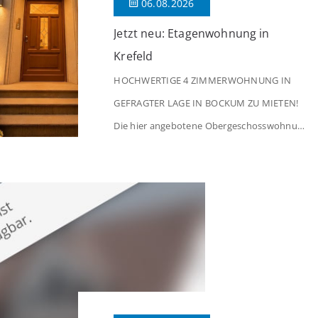
06.08.2026
Jetzt neu: Etagenwohnung in
Krefeld
HOCHWERTIGE 4 ZIMMERWOHNUNG IN
GEFRAGTER LAGE IN BOCKUM ZU MIETEN!
Die hier angebotene Obergeschosswohnung
befindet sich in einem äußerst gepflegten
Mehrfamilienhaus in begehrter Wohnlage
von Krefeld-Bockum. Mit einer Wohnfläche
von ca. 114 m² überzeugt die Immobilie
durch einen durchdachten Grundriss,
großzügige Räume und eine hochwertige
Ausstattung, die modernen Wohnkomfort
mit einem stilvollen Ambiente verbindet. Der