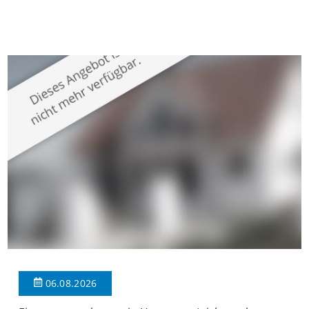
gepflegten Mehrfamilienhaus in begehrter Wohnlage von
Krefeld-Bockum. Mit einer Wohnfläche von ca. 114 m²
überzeugt die Immobilie durch einen durchdachten Grundriss,
großzügige Räume und eine hochwertige Ausstattung, die
modernen Wohnkomfort mit einem stilvollen Ambiente
verbindet. Der […]
06.08.2026