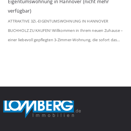
Eigentumswohnung in Hannover (nicht mehr
verfügbar)
ATTRAKTIVE 3Zi.-EIGENTUMSWOHNUNG IN HANNOVER
BUCHHOLZ ZU KAUFEN! Willkommen in Ihrem neuen Zuhause –
einer liebevoll gepflegten 3-Zimmer-Wohnung, die sofort das
Gefühl von Ankommen vermittelt. Der helle Flur mit
Einbauspots empfängt Sie herzlich und macht Lust auf mehr.
Das großzügige Wohnzimmer begeistert mit einem breiten
Fenster, viel Tageslicht und Blick ins satte Grün der Bäume – […]