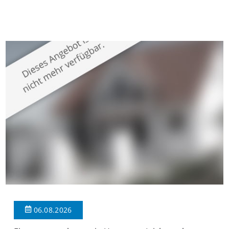
gepflegten Mehrfamilienhaus in begehrter Wohnlage von
Krefeld-Bockum. Mit einer Wohnfläche von ca. 114 m²
überzeugt die Immobilie durch einen durchdachten Grundriss,
großzügige Räume und eine hochwertige Ausstattung, die
modernen Wohnkomfort mit einem stilvollen Ambiente
verbindet. Der […]
06.08.2026