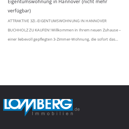
Eigentumswohnung in Hannover (nicht mehr
verfügbar)
ATTRAKTIVE 3Zi.-EIGENTUMSWOHNUNG IN HANNOVER
BUCHHOLZ ZU KAUFEN! Willkommen in Ihrem neuen Zuhause –
einer liebevoll gepflegten 3-Zimmer-Wohnung, die sofort das
Gefühl von Ankommen vermittelt. Der helle Flur mit
Einbauspots empfängt Sie herzlich und macht Lust auf mehr.
Das großzügige Wohnzimmer begeistert mit einem breiten
Fenster, viel Tageslicht und Blick ins satte Grün der Bäume – […]