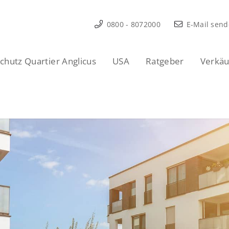
0800 - 8072000
E-Mail sen
hutz Quartier Anglicus
USA
Ratgeber
Verkäu