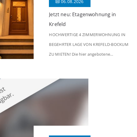
06.08.2026
Jetzt neu: Etagenwohnung in
Krefeld
HOCHWERTIGE 4 ZIMMERWOHNUNG IN
BEGEHRTER LAGE VON KREFELD-BOCKUM
ZU MIETEN! Die hier angebotene
Obergeschosswohnung befindet sich in
einem äußerst gepflegten Mehrfamilienhaus
in begehrter Wohnlage von Krefeld-Bockum.
Mit einer Wohnfläche von ca. 114 m²
überzeugt die Immobilie durch einen
durchdachten Grundriss, großzügige Räume
und eine hochwertige Ausstattung, die
modernen Wohnkomfort mit einem