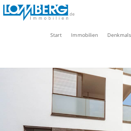
Zum
Inhalt
springen
Start
Immobilien
Denkmalsc