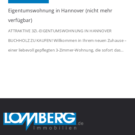
Eigentumswohnung in Hannover (nicht mehr
verfügbar)
ATTRAKTIVE 3Zi.-EIGENTUMSWOHNUNG IN HANNOVER
BUCHHOLZ ZU KAUFEN! Willkommen in Ihrem neuen Zuhause –
einer liebevoll gepflegten 3-Zimmer-Wohnung, die sofort das
Gefühl von Ankommen vermittelt. Der helle Flur mit
Einbauspots empfängt Sie herzlich und macht Lust auf mehr.
Das großzügige Wohnzimmer begeistert mit einem breiten
Fenster, viel Tageslicht und Blick ins satte Grün der Bäume – […]