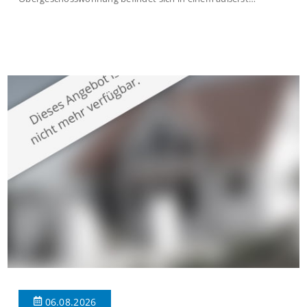
gepflegten Mehrfamilienhaus in begehrter Wohnlage von
Krefeld-Bockum. Mit einer Wohnfläche von ca. 114 m²
überzeugt die Immobilie durch einen durchdachten Grundriss,
großzügige Räume und eine hochwertige Ausstattung, die
modernen Wohnkomfort mit einem stilvollen Ambiente
verbindet. Der […]
06.08.2026