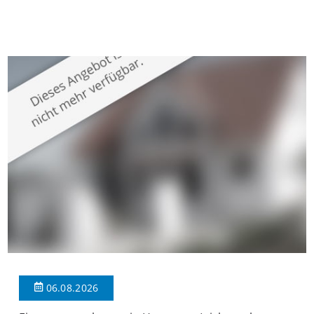
gepflegten Mehrfamilienhaus in begehrter Wohnlage von
Krefeld-Bockum. Mit einer Wohnfläche von ca. 114 m²
überzeugt die Immobilie durch einen durchdachten Grundriss,
großzügige Räume und eine hochwertige Ausstattung, die
modernen Wohnkomfort mit einem stilvollen Ambiente
verbindet. Der […]
06.08.2026