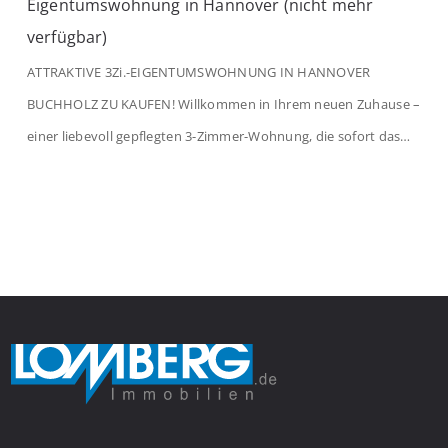
Eigentumswohnung in Hannover (nicht mehr
verfügbar)
ATTRAKTIVE 3Zi.-EIGENTUMSWOHNUNG IN HANNOVER
BUCHHOLZ ZU KAUFEN! Willkommen in Ihrem neuen Zuhause –
einer liebevoll gepflegten 3-Zimmer-Wohnung, die sofort das
Gefühl von Ankommen vermittelt. Der helle Flur mit
Einbauspots empfängt Sie herzlich und macht Lust auf mehr.
Das großzügige Wohnzimmer begeistert mit einem breiten
Fenster, viel Tageslicht und Blick ins satte Grün der Bäume – […]