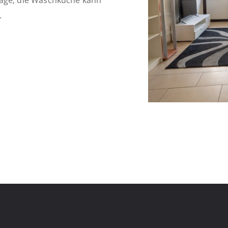
garage; die Waschküche kann
.