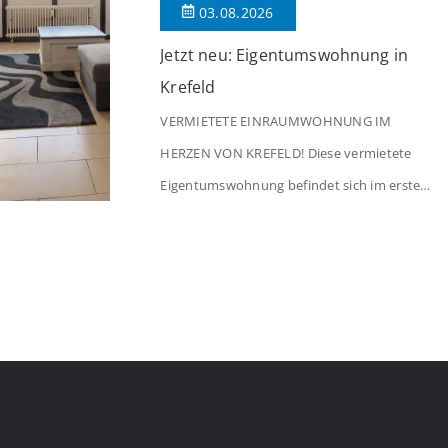
03.08.2026
Jetzt neu: Eigentumswohnung in
Krefeld
VERMIETETE EINRAUMWOHNUNG IM
HERZEN VON KREFELD! Diese vermietete
Eigentumswohnung befindet sich im ersten
Stock eines Mehrfamilienhauses aus dem
Jahr 1975 mit insgesamt 39 Wohneinheiten.
Die Wohnung verfügt über 35 m²
Wohnfläche., welche sich wie folgt aufteilen:
Beim Betreten der Wohnung befinden Sie
sich in einer praktischen Diele, welche
ausreichend Platz für eine Garderobe bietet.
Von […]