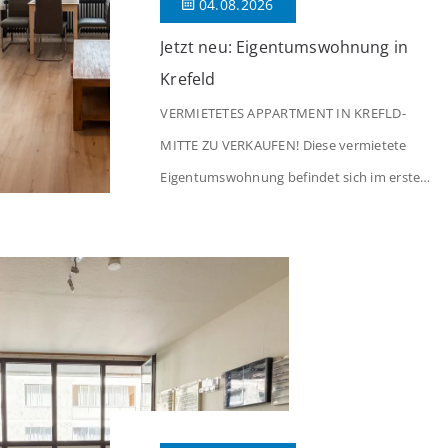
04.08.2026
Jetzt neu: Eigentumswohnung in
Krefeld
VERMIETETES APPARTMENT IN KREFLD-
MITTE ZU VERKAUFEN! Diese vermietete
Eigentumswohnung befindet sich im ersten
Stock eines Mehrfamilienhauses aus dem
Jahr 1975 mit insgesamt 39 Wohneinheiten
und 2 Ladenlokalen. Die Wohnung verfügt
über 34 m² Wohnfläche., welche sich wie
folgt aufteilen: Beim Betreten der Wohnung
befinden Sie sich in einer praktischen Diele,
welche ausreichend Platz für eine […]