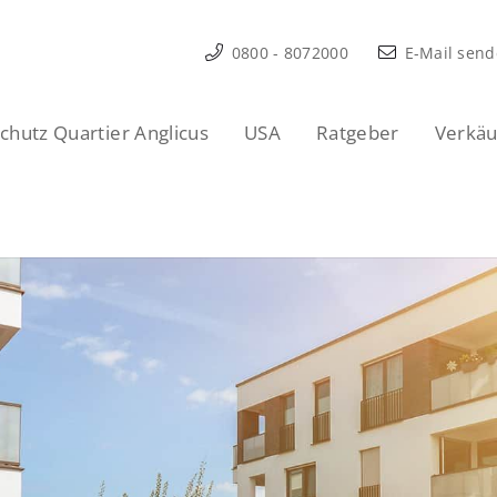
0800 - 8072000
E-Mail sen
hutz Quartier Anglicus
USA
Ratgeber
Verkäu