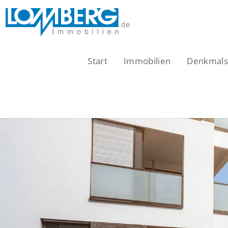
Zum
Inhalt
springen
Start
Immobilien
Denkmalsc