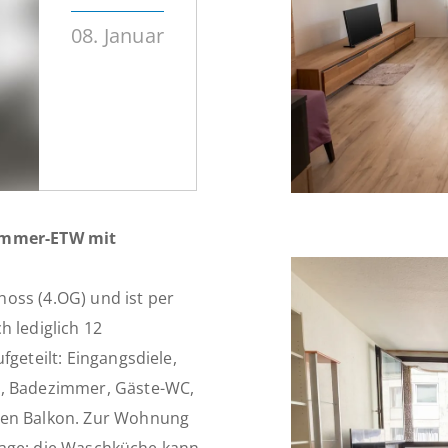
08. Januar
Zimmer-ETW mit
oss (4.OG) und ist per
h lediglich 12
fgeteilt: Eingangsdiele,
r, Badezimmer, Gäste-WC,
den Balkon. Zur Wohnung