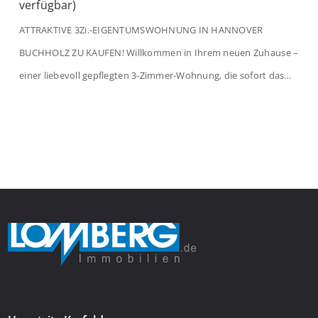
verfügbar)
ATTRAKTIVE 3Zi.-EIGENTUMSWOHNUNG IN HANNOVER
BUCHHOLZ ZU KAUFEN! Willkommen in Ihrem neuen Zuhause –
einer liebevoll gepflegten 3-Zimmer-Wohnung, die sofort das
Gefühl von Ankommen vermittelt. Der helle Flur mit
Einbauspots empfängt Sie herzlich und macht Lust auf mehr.
Das großzügige Wohnzimmer begeistert mit einem breiten
Fenster, viel Tageslicht und Blick ins satte Grün der Bäume – […]