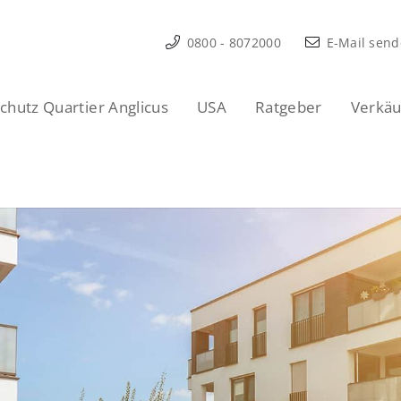
0800 - 8072000
E-Mail sen
hutz Quartier Anglicus
USA
Ratgeber
Verkäu