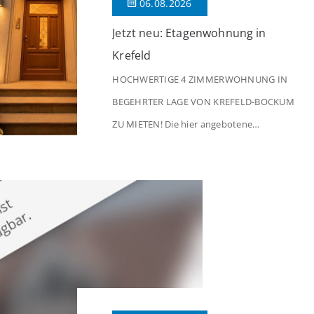
06.08.2026
Jetzt neu: Etagenwohnung in
Krefeld
HOCHWERTIGE 4 ZIMMERWOHNUNG IN
BEGEHRTER LAGE VON KREFELD-BOCKUM
ZU MIETEN! Die hier angebotene
Obergeschosswohnung befindet sich in
einem äußerst gepflegten Mehrfamilienhaus
in begehrter Wohnlage von Krefeld-Bockum.
Mit einer Wohnfläche von ca. 114 m²
überzeugt die Immobilie durch einen
durchdachten Grundriss, großzügige Räume
und eine hochwertige Ausstattung, die
modernen Wohnkomfort mit einem