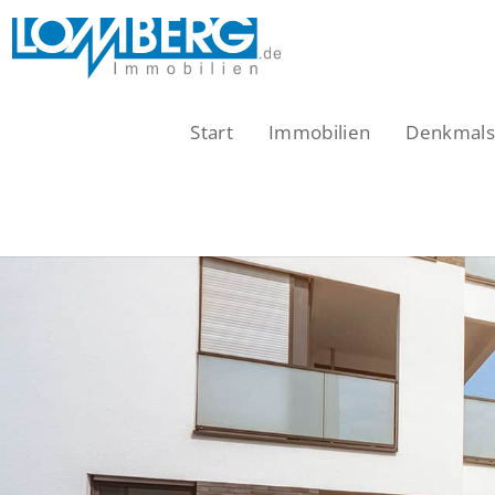
Zum
Inhalt
springen
Start
Immobilien
Denkmalsc