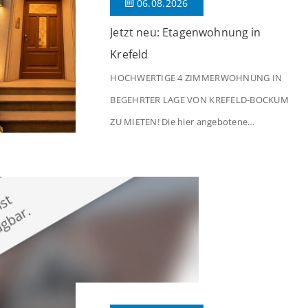
06.08.2026
Jetzt neu: Etagenwohnung in
Krefeld
HOCHWERTIGE 4 ZIMMERWOHNUNG IN
BEGEHRTER LAGE VON KREFELD-BOCKUM
ZU MIETEN! Die hier angebotene
Obergeschosswohnung befindet sich in
einem äußerst gepflegten Mehrfamilienhaus
in begehrter Wohnlage von Krefeld-Bockum.
Mit einer Wohnfläche von ca. 114 m²
überzeugt die Immobilie durch einen
durchdachten Grundriss, großzügige Räume
und eine hochwertige Ausstattung, die
modernen Wohnkomfort mit einem