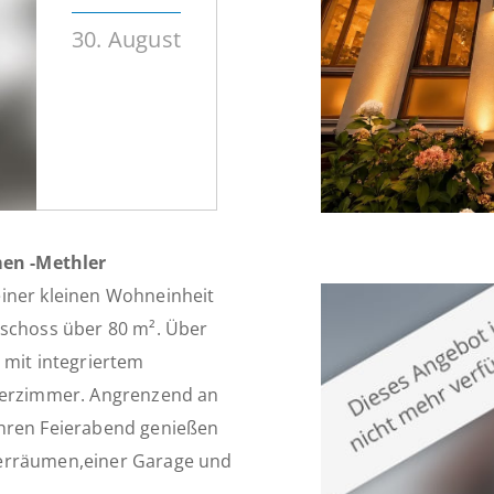
30. August
en -Methler
einer kleinen Wohneinheit
eschoss über 80 m². Über
 mit integriertem
nderzimmer. Angrenzend an
Ihren Feierabend genießen
lerräumen,einer Garage und