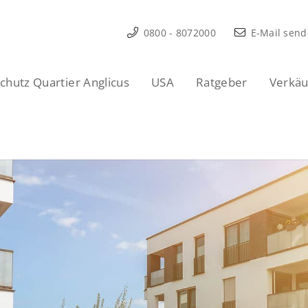
0800 - 8072000
E-Mail sen
hutz Quartier Anglicus
USA
Ratgeber
Verkäu