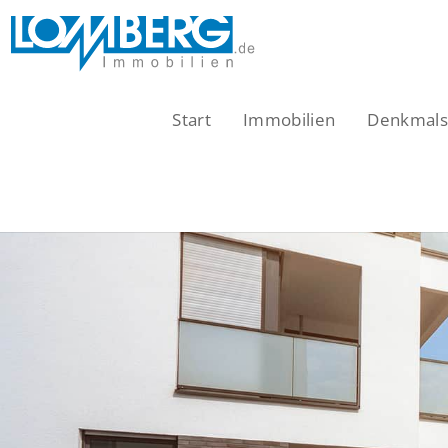
Zum
Inhalt
springen
Start
Immobilien
Denkmalsc