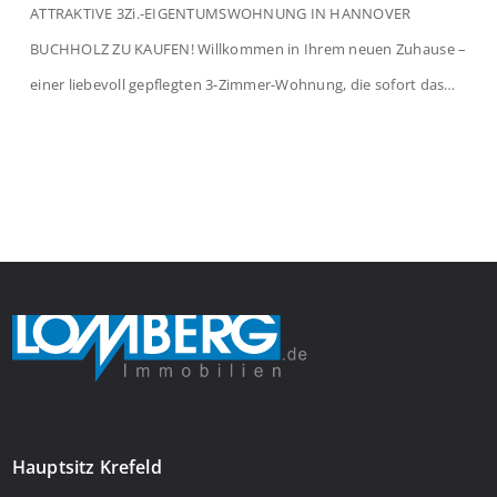
ATTRAKTIVE 3Zi.-EIGENTUMSWOHNUNG IN HANNOVER
BUCHHOLZ ZU KAUFEN! Willkommen in Ihrem neuen Zuhause –
einer liebevoll gepflegten 3-Zimmer-Wohnung, die sofort das
Gefühl von Ankommen vermittelt. Der helle Flur mit
Einbauspots empfängt Sie herzlich und macht Lust auf mehr.
Das großzügige Wohnzimmer begeistert mit einem breiten
Fenster, viel Tageslicht und Blick ins satte Grün der Bäume – […]
Hauptsitz Krefeld