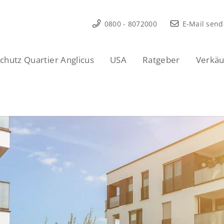
0800 - 8072000
E-Mail sen
hutz Quartier Anglicus
USA
Ratgeber
Verkäu