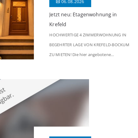
06.08.2026
Jetzt neu: Etagenwohnung in
Krefeld
HOCHWERTIGE 4 ZIMMERWOHNUNG IN
BEGEHRTER LAGE VON KREFELD-BOCKUM
ZU MIETEN! Die hier angebotene
Obergeschosswohnung befindet sich in
einem äußerst gepflegten Mehrfamilienhaus
in begehrter Wohnlage von Krefeld-Bockum.
Mit einer Wohnfläche von ca. 114 m²
überzeugt die Immobilie durch einen
durchdachten Grundriss, großzügige Räume
und eine hochwertige Ausstattung, die
modernen Wohnkomfort mit einem