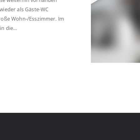
sse weiterhin vorhanden
wieder als Gäste-WC
² große Wohn-/Esszimmer. Im
n die...