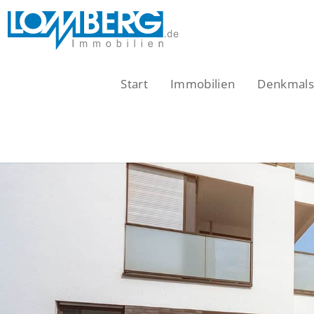
Zum
Inhalt
springen
Start
Immobilien
Denkmalsc