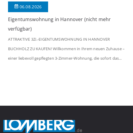
06.08.2026
Eigentumswohnung in Hannover (nicht mehr
verfügbar)
ATTRAKTIVE 3Zi.-EIGENTUMSWOHNUNG IN HANNOVER
BUCHHOLZ ZU KAUFEN! Willkommen in Ihrem neuen Zuhause –
einer liebevoll gepflegten 3-Zimmer-Wohnung, die sofort das
Gefühl von Ankommen vermittelt. Der helle Flur mit
Einbauspots empfängt Sie herzlich und macht Lust auf mehr.
Das großzügige Wohnzimmer begeistert mit einem breiten
Fenster, viel Tageslicht und Blick ins satte Grün der Bäume – […]