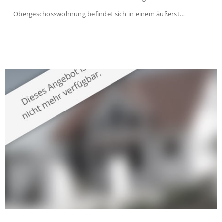
Obergeschosswohnung befindet sich in einem äußerst
gepflegten Mehrfamilienhaus in begehrter Wohnlage von
Krefeld-Bockum. Mit einer Wohnfläche von ca. 114 m²
überzeugt die Immobilie durch einen durchdachten Grundriss,
großzügige Räume und eine hochwertige Ausstattung, die
modernen Wohnkomfort mit einem stilvollen Ambiente
verbindet. Der […]