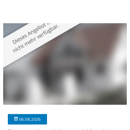
gepflegten Mehrfamilienhaus in begehrter Wohnlage von
Krefeld-Bockum. Mit einer Wohnfläche von ca. 114 m²
überzeugt die Immobilie durch einen durchdachten Grundriss,
großzügige Räume und eine hochwertige Ausstattung, die
modernen Wohnkomfort mit einem stilvollen Ambiente
verbindet. Der […]
06.08.2026