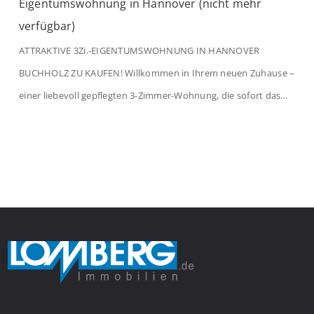
Eigentumswohnung in Hannover (nicht mehr
verfügbar)
ATTRAKTIVE 3Zi.-EIGENTUMSWOHNUNG IN HANNOVER
BUCHHOLZ ZU KAUFEN! Willkommen in Ihrem neuen Zuhause –
einer liebevoll gepflegten 3-Zimmer-Wohnung, die sofort das
Gefühl von Ankommen vermittelt. Der helle Flur mit
Einbauspots empfängt Sie herzlich und macht Lust auf mehr.
Das großzügige Wohnzimmer begeistert mit einem breiten
Fenster, viel Tageslicht und Blick ins satte Grün der Bäume – […]