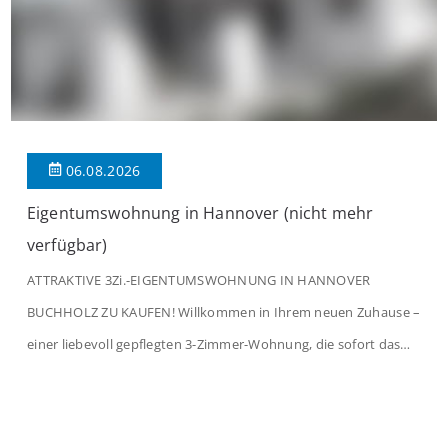
06.08.2026
Eigentumswohnung in Hannover (nicht mehr
verfügbar)
ATTRAKTIVE 3Zi.-EIGENTUMSWOHNUNG IN HANNOVER
BUCHHOLZ ZU KAUFEN! Willkommen in Ihrem neuen Zuhause –
einer liebevoll gepflegten 3-Zimmer-Wohnung, die sofort das
Gefühl von Ankommen vermittelt. Der helle Flur mit
Einbauspots empfängt Sie herzlich und macht Lust auf mehr.
Das großzügige Wohnzimmer begeistert mit einem breiten