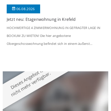
06.08.2026
Jetzt neu: Etagenwohnung in Krefeld
HOCHWERTIGE 4 ZIMMERWOHNUNG IN GEFRAGTER LAGE IN
BOCKUM ZU MIETEN! Die hier angebotene
Obergeschosswohnung befindet sich in einem äußerst
gepflegten Mehrfamilienhaus in begehrter Wohnlage von
Krefeld-Bockum. Mit einer Wohnfläche von ca. 114 m²
überzeugt die Immobilie durch einen durchdachten Grundriss,
großzügige Räume und eine hochwertige Ausstattung, die
modernen Wohnkomfort mit einem stilvollen Ambiente
verbindet. Der […]