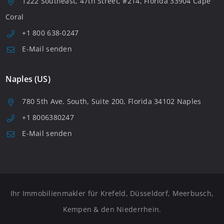
1222 Southeast, 47th Street, #214, Florida 33904 Cape
Coral
+1 800 638-0247
E-Mail senden
Naples (US)
780 5th Ave. South, Suite 200, Florida 34102 Naples
+1 8006380247
E-Mail senden
Ihr Immobilienmakler für Krefeld, Düsseldorf, Meerbusch,
Kempen & den Niederrhein.