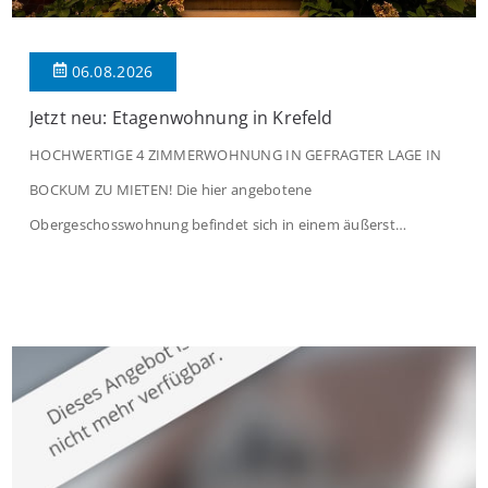
06.08.2026
Jetzt neu: Etagenwohnung in Krefeld
HOCHWERTIGE 4 ZIMMERWOHNUNG IN GEFRAGTER LAGE IN
BOCKUM ZU MIETEN! Die hier angebotene
Obergeschosswohnung befindet sich in einem äußerst
gepflegten Mehrfamilienhaus in begehrter Wohnlage von
Krefeld-Bockum. Mit einer Wohnfläche von ca. 114 m²
überzeugt die Immobilie durch einen durchdachten Grundriss,
großzügige Räume und eine hochwertige Ausstattung, die
modernen Wohnkomfort mit einem stilvollen Ambiente
verbindet. Der […]